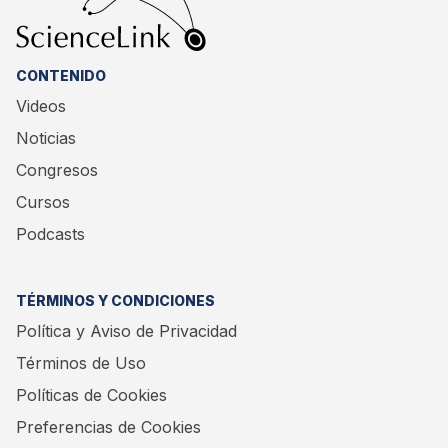
médico actual y explorar cómo educar, capacitar e
investigar para lograr una implementación real y
CONTENIDO
sostenible.
Videos
Noticias
Congresos
Cursos
Podcasts
TÉRMINOS Y CONDICIONES
Política y Aviso de Privacidad
Términos de Uso
Políticas de Cookies
Preferencias de Cookies