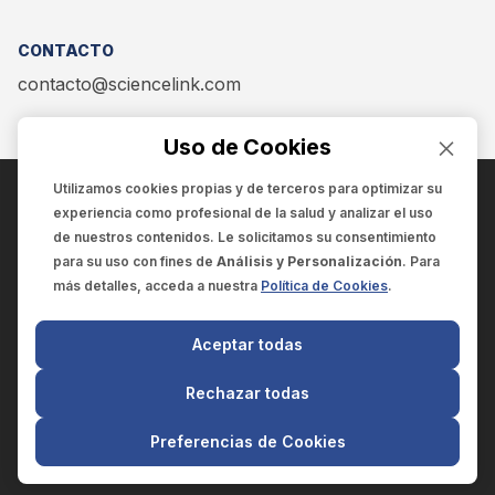
CONTACTO
contacto@sciencelink.com
Uso de Cookies
Utilizamos cookies propias y de terceros para optimizar su
experiencia como
profesional de la salud
y analizar el uso
ENCUÉNTRANOS EN:
de nuestros contenidos. Le solicitamos su consentimiento
para su uso con fines de
Análisis y Personalización
. Para
más detalles, acceda a nuestra
Política de Cookies
.
© 2025 SCIENCELINK
- Derechos reservados
Aceptar todas
SCIENCELINK
by
SCILINK COMUNICACIÓN CIENTÍFICA SC
Rechazar todas
El contenido y la información de este sitio web es exclusivo
para profesionales de la salud.
Preferencias de Cookies