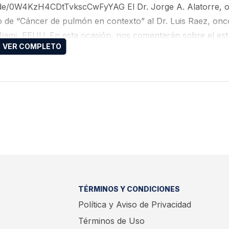
isode/0W4KzH4CDtTvkscCwFyYAG El Dr. Jorge A. Alatorre, 
io de “Cáncer de pulmón en contexto” al Dr. Luis Raez, on
Miami, EEUU. En esta ocasión, nos comentarán sobre el est
áncer de pulmón etapa…
TÉRMINOS Y CONDICIONES
Política y Aviso de Privacidad
Términos de Uso