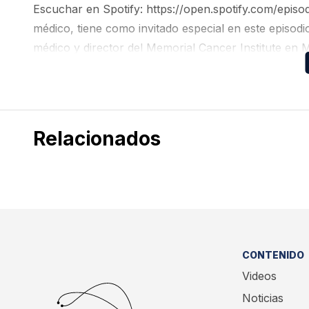
Escuchar en Spotify: https://open.spotify.com/ep
médico, tiene como invitado especial en este episod
médico y director del Memorial Cancer Institute en 
LAURA y el uso de osimertinib en pacientes con c
Relacionados
CONTENIDO
Videos
Noticias