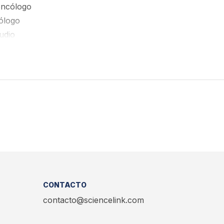
oncólogo
cólogo
udio
CONTACTO
contacto@sciencelink.com