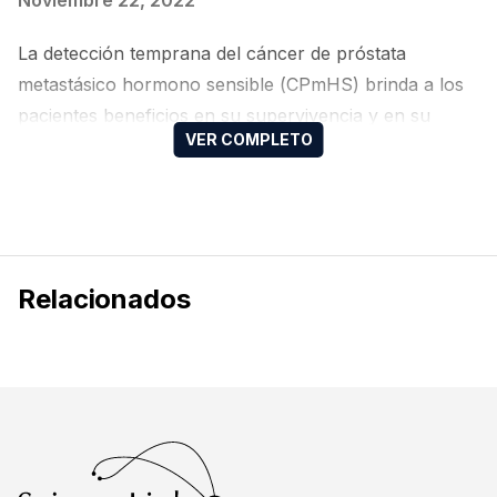
Noviembre 22, 2022
La detección temprana del cáncer de próstata
metastásico hormono sensible (CPmHS) brinda a los
pacientes beneficios en su supervivencia y en su
calidad de vida. El Dr. Edgar Iván Bravo, Urólogo
adscrito al Hospital Central Militar en la Ciudad de
México, México y el Dr. Antonio Alcaraz, Cirujano
Uro-Oncólogo adscrito al Hospital Clinic de Barcelona
en Barcelona, España, nos hablan…
Relacionados