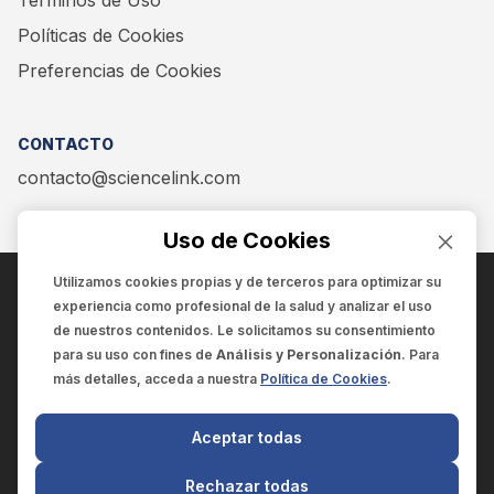
Términos de Uso
Políticas de Cookies
Preferencias de Cookies
CONTACTO
contacto@sciencelink.com
Uso de Cookies
Utilizamos cookies propias y de terceros para optimizar su
experiencia como
profesional de la salud
y analizar el uso
ENCUÉNTRANOS EN:
de nuestros contenidos. Le solicitamos su consentimiento
para su uso con fines de
Análisis y Personalización
. Para
más detalles, acceda a nuestra
Política de Cookies
.
© 2025 SCIENCELINK
- Derechos reservados
Aceptar todas
SCIENCELINK
by
SCILINK COMUNICACIÓN CIENTÍFICA SC
Rechazar todas