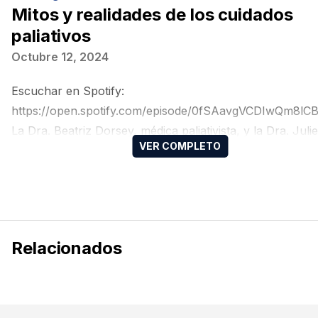
Mitos y realidades de los cuidados
paliativos
Octubre 12, 2024
Escuchar en Spotify:
https://open.spotify.com/episode/0fSAavgVCDIwQm8lC
La Dra. Beatriz Dorsey, médica paliativista, y la Dra. Julie
Gómez, oncóloga médica, ambas de la Ciudad de México
conmemoran el Día Mundial del Cuidado Paliativo discut
la importancia de los cuidados paliativos en la atención
oncológica. Destacaron que los cuidados paliativos no s
solo para el final de la vida, sino que deben integrarse 
Relacionados