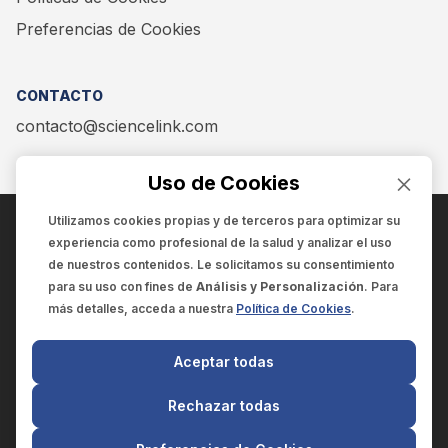
Preferencias de Cookies
CONTACTO
contacto@sciencelink.com
Uso de Cookies
Utilizamos cookies propias y de terceros para optimizar su
experiencia como
profesional de la salud
y analizar el uso
ENCUÉNTRANOS EN:
de nuestros contenidos. Le solicitamos su consentimiento
para su uso con fines de
Análisis y Personalización
. Para
más detalles, acceda a nuestra
Política de Cookies
.
© 2025 SCIENCELINK
- Derechos reservados
Aceptar todas
SCIENCELINK
by
SCILINK COMUNICACIÓN CIENTÍFICA SC
Rechazar todas
El contenido y la información de este sitio web es exclusivo
para profesionales de la salud.