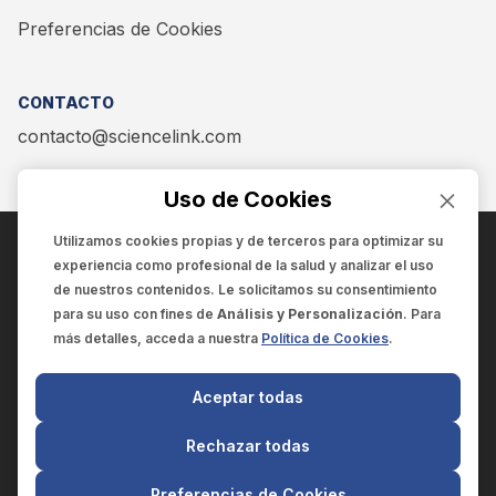
Preferencias de Cookies
CONTACTO
contacto@sciencelink.com
Uso de Cookies
Utilizamos cookies propias y de terceros para optimizar su
experiencia como
profesional de la salud
y analizar el uso
ENCUÉNTRANOS EN:
de nuestros contenidos. Le solicitamos su consentimiento
para su uso con fines de
Análisis y Personalización
. Para
más detalles, acceda a nuestra
Política de Cookies
.
© 2025 SCIENCELINK
- Derechos reservados
Aceptar todas
SCIENCELINK
by
SCILINK COMUNICACIÓN CIENTÍFICA SC
Rechazar todas
El contenido y la información de este sitio web es exclusivo
para profesionales de la salud.
Preferencias de Cookies