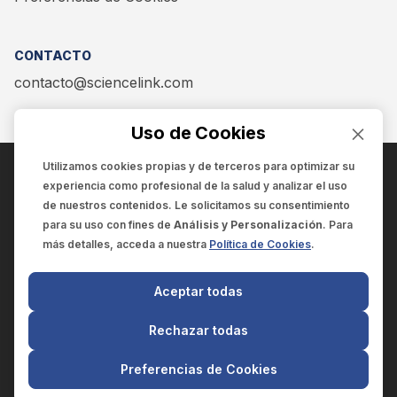
CONTACTO
contacto@sciencelink.com
Uso de Cookies
Utilizamos cookies propias y de terceros para optimizar su
experiencia como
profesional de la salud
y analizar el uso
ENCUÉNTRANOS EN:
de nuestros contenidos. Le solicitamos su consentimiento
para su uso con fines de
Análisis y Personalización
. Para
más detalles, acceda a nuestra
Política de Cookies
.
© 2025 SCIENCELINK
- Derechos reservados
Aceptar todas
SCIENCELINK
by
SCILINK COMUNICACIÓN CIENTÍFICA SC
Rechazar todas
El contenido y la información de este sitio web es exclusivo
para profesionales de la salud.
Preferencias de Cookies