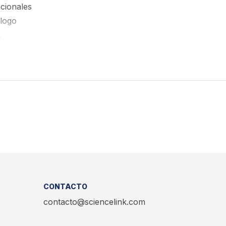
cionales
ólogo
,
CONTACTO
contacto@sciencelink.com