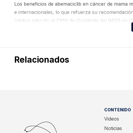
Los beneficios de abemaciclib en cáncer de mama me
e internacionales, lo que refuerza su recomendación
médico adscrito al CMN de Occidente del IMSS en Gua
oncóloga médica del Instituto Nacional de Ciencias…
Relacionados
CONTENIDO
Videos
Noticias