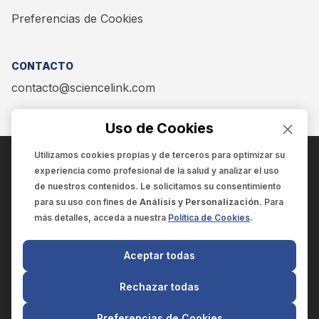
Preferencias de Cookies
CONTACTO
contacto@sciencelink.com
Uso de Cookies
Utilizamos cookies propias y de terceros para optimizar su
experiencia como
profesional de la salud
y analizar el uso
ENCUÉNTRANOS EN:
de nuestros contenidos. Le solicitamos su consentimiento
para su uso con fines de
Análisis y Personalización
. Para
más detalles, acceda a nuestra
Política de Cookies
.
© 2025 SCIENCELINK
- Derechos reservados
Aceptar todas
SCIENCELINK
by
SCILINK COMUNICACIÓN CIENTÍFICA SC
Rechazar todas
El contenido y la información de este sitio web es exclusivo
para profesionales de la salud.
Preferencias de Cookies