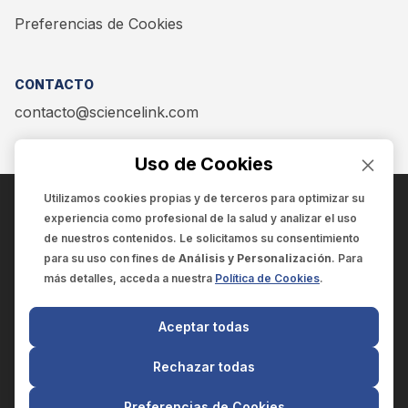
Preferencias de Cookies
CONTACTO
contacto@sciencelink.com
Uso de Cookies
Utilizamos cookies propias y de terceros para optimizar su
experiencia como
profesional de la salud
y analizar el uso
ENCUÉNTRANOS EN:
de nuestros contenidos. Le solicitamos su consentimiento
para su uso con fines de
Análisis y Personalización
. Para
más detalles, acceda a nuestra
Política de Cookies
.
© 2025 SCIENCELINK
- Derechos reservados
Aceptar todas
SCIENCELINK
by
SCILINK COMUNICACIÓN CIENTÍFICA SC
Rechazar todas
El contenido y la información de este sitio web es exclusivo
para profesionales de la salud.
Preferencias de Cookies