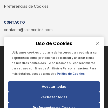
Preferencias de Cookies
CONTACTO
contacto@sciencelink.com
Uso de Cookies
Utilizamos cookies propias y de terceros para optimizar su
experiencia como
profesional de la salud
y analizar el uso
ENCUÉNTRANOS EN:
de nuestros contenidos. Le solicitamos su consentimiento
para su uso con fines de
Análisis y Personalización
. Para
más detalles, acceda a nuestra
Política de Cookies
.
© 2025 SCIENCELINK
- Derechos reservados
Aceptar todas
SCIENCELINK
by
SCILINK COMUNICACIÓN CIENTÍFICA SC
Rechazar todas
El contenido y la información de este sitio web es exclusivo
para profesionales de la salud.
Preferencias de Cookies