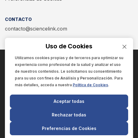
CONTACTO
contacto@sciencelink.com
Uso de Cookies
Utilizamos cookies propias y de terceros para optimizar su
experiencia como
profesional de la salud
y analizar el uso
ENCUÉNTRANOS EN:
de nuestros contenidos. Le solicitamos su consentimiento
para su uso con fines de
Análisis y Personalización
. Para
más detalles, acceda a nuestra
Política de Cookies
.
© 2025 SCIENCELINK
- Derechos reservados
Aceptar todas
SCIENCELINK
by
SCILINK COMUNICACIÓN CIENTÍFICA SC
Rechazar todas
El contenido y la información de este sitio web es exclusivo
para profesionales de la salud.
Preferencias de Cookies