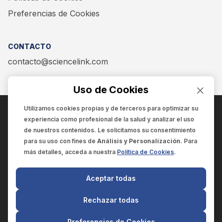
Preferencias de Cookies
CONTACTO
contacto@sciencelink.com
Uso de Cookies
Utilizamos cookies propias y de terceros para optimizar su
experiencia como
profesional de la salud
y analizar el uso
ENCUÉNTRANOS EN:
de nuestros contenidos. Le solicitamos su consentimiento
para su uso con fines de
Análisis y Personalización
. Para
más detalles, acceda a nuestra
Política de Cookies
.
© 2025 SCIENCELINK
- Derechos reservados
Aceptar todas
SCIENCELINK
by
SCILINK COMUNICACIÓN CIENTÍFICA SC
Rechazar todas
El contenido y la información de este sitio web es exclusivo
para profesionales de la salud.
Preferencias de Cookies