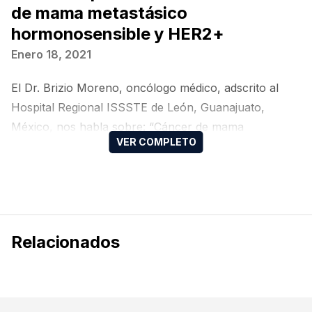
de mama metastásico
hormonosensible y HER2+
Enero 18, 2021
El Dr. Brizio Moreno, oncólogo médico, adscrito al
Hospital Regional ISSSTE de León, Guanajuato,
México, nos habla sobre: “Cáncer de mama
metastásico hormonosensible y HER2+”, en el 3°
Taller para Residentes de Oncología Médica del
Colegio Mexicano de Oncología Médica (CMOM).
Relacionados