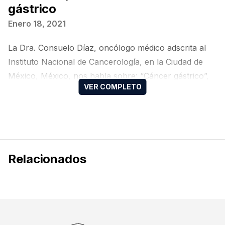
gástrico
Enero 18, 2021
La Dra. Consuelo Díaz, oncólogo médico adscrita al
Instituto Nacional de Cancerología, en la Ciudad de
México, México, nos habla sobre: “Cáncer gástrico”,
en el 3° Taller para Residentes de Oncología Médica
del Colegio Mexicano de Oncología Médica (CMOM).
Relacionados