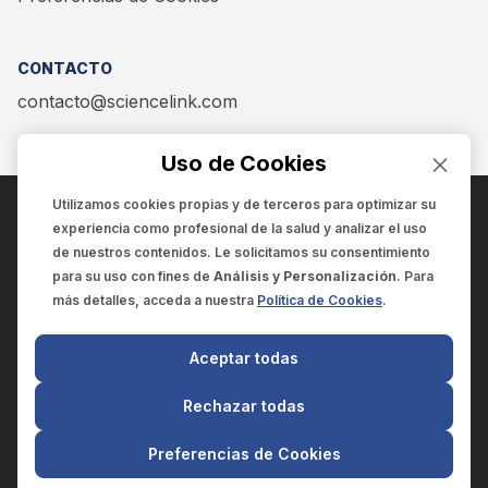
CONTACTO
contacto@sciencelink.com
Uso de Cookies
Utilizamos cookies propias y de terceros para optimizar su
experiencia como
profesional de la salud
y analizar el uso
ENCUÉNTRANOS EN:
de nuestros contenidos. Le solicitamos su consentimiento
para su uso con fines de
Análisis y Personalización
. Para
más detalles, acceda a nuestra
Política de Cookies
.
© 2025 SCIENCELINK
- Derechos reservados
Aceptar todas
SCIENCELINK
by
SCILINK COMUNICACIÓN CIENTÍFICA SC
Rechazar todas
El contenido y la información de este sitio web es exclusivo
para profesionales de la salud.
Preferencias de Cookies