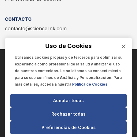
CONTACTO
contacto@sciencelink.com
Uso de Cookies
Utilizamos cookies propias y de terceros para optimizar su
experiencia como
profesional de la salud
y analizar el uso
ENCUÉNTRANOS EN:
de nuestros contenidos. Le solicitamos su consentimiento
para su uso con fines de
Análisis y Personalización
. Para
más detalles, acceda a nuestra
Política de Cookies
.
© 2025 SCIENCELINK
- Derechos reservados
Aceptar todas
SCIENCELINK
by
SCILINK COMUNICACIÓN CIENTÍFICA SC
Rechazar todas
El contenido y la información de este sitio web es exclusivo
para profesionales de la salud.
Preferencias de Cookies