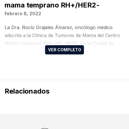
mama temprano RH+/HER2-
Febrero 8, 2022
La Dra. Rocío Grajales Álvarez, oncólogo médico
adscrita a la Clínica de Tumores de Mama del Centro
Médico Nacional Siglo XXI, IMSS, en la Ciudad de
México, México, nos habla sobre: “Cáncer de mama
temprano RH+ HER2- “, en el 4º Taller RISE TOP:
Residents in Search of Excellence del Colegio
Mexicano de Oncología Médica (CMOM). Gracias al
apoyo educativo de Pfizer México
Relacionados