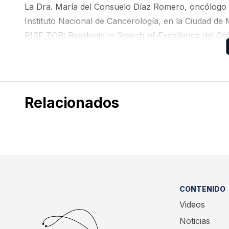
La Dra. María del Consuelo Díaz Romero, oncólogo m
Instituto Nacional de Cancerología, en la Ciudad de 
RISE TOP: Residents in Search of Excellence del C
educativo de Pfizer México
Relacionados
CONTENIDO
Videos
Noticias