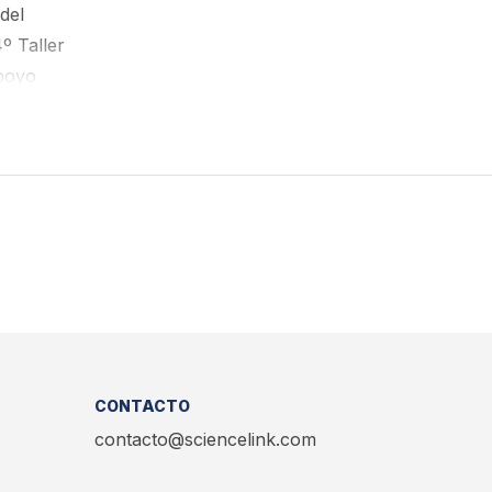
del
º Taller
apoyo
CONTACTO
contacto@sciencelink.com