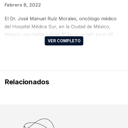
Febrero 8, 2022
El Dr. José Manuel Ruíz Morales, oncólogo médico
del Hospital Médica Sur, en la Ciudad de México,
México, nos habla sobre: “Cáncer renal”, en el 4º
Taller RISE TOP: Residents in Search of Excellence
del Colegio Mexicano de Oncología Médica (CMOM).
Gracias al apoyo educativo de Pfizer México
Relacionados