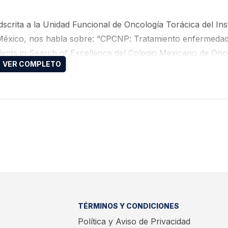
rita a la Unidad Funcional de Oncología Torácica del Inst
 México, nos habla sobre: “CPCNP: Tratamiento enfermeda
dents in Search of Excellence del Colegio Mexicano de Onc
er México
TÉRMINOS Y CONDICIONES
Política y Aviso de Privacidad