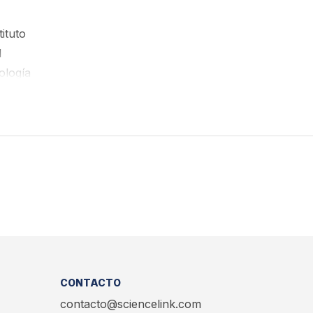
ituto
d
ología
CONTACTO
contacto@sciencelink.com