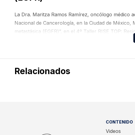
La Dra. Maritza Ramos Ramírez, oncólogo médico adsc
Nacional de Cancerología, en la Ciudad de México,
metastásica (EGFR)”, en el 4º Taller RISE TOP: Resi
Médica (CMOM). Gracias al apoyo educativo de Pfiz
Relacionados
CONTENIDO
Videos