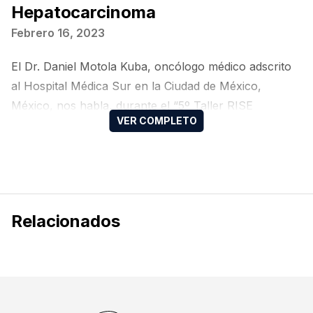
Hepatocarcinoma
Febrero 16, 2023
El Dr. Daniel Motola Kuba, oncólogo médico adscrito
al Hospital Médica Sur en la Ciudad de México,
México, nos habla, durante el “5º Taller RISE
REVIEW: Residents in Search of Excellence” del
Colegio Mexicano de Oncología Médica, sobre el
hepatocarcinoma.
Relacionados