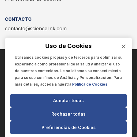
CONTACTO
contacto@sciencelink.com
Uso de Cookies
Utilizamos cookies propias y de terceros para optimizar su
experiencia como
profesional de la salud
y analizar el uso
ENCUÉNTRANOS EN:
de nuestros contenidos. Le solicitamos su consentimiento
para su uso con fines de
Análisis y Personalización
. Para
más detalles, acceda a nuestra
Política de Cookies
.
© 2025 SCIENCELINK
- Derechos reservados
Aceptar todas
SCIENCELINK
by
SCILINK COMUNICACIÓN CIENTÍFICA SC
Rechazar todas
El contenido y la información de este sitio web es exclusivo
para profesionales de la salud.
Preferencias de Cookies