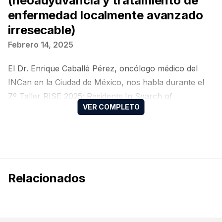
(neoadyuvancia y tratamiento de
enfermedad localmente avanzado
irresecable)
Febrero 14, 2025
El Dr. Enrique Caballé Pérez, oncólogo médico del
INCan en la Ciudad de México, nos habla durante el
7º Taller RISE 2025: Residents In Search of
Excellence para residentes de Oncología Médica del
Colegio Mexicano de Oncología Médica, sobre CPCNP
EC III (Neoadyuvancia y tratamiento de enfermedad
localmente avanzado irresecable), llevado a cabo el
30 y 31 de enero y 1 de febrero.
Relacionados