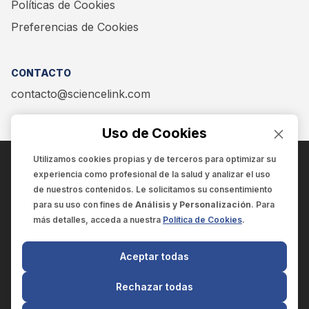
Políticas de Cookies
Preferencias de Cookies
CONTACTO
contacto@sciencelink.com
Uso de Cookies
Utilizamos cookies propias y de terceros para optimizar su
experiencia como
profesional de la salud
y analizar el uso
ENCUÉNTRANOS EN:
de nuestros contenidos. Le solicitamos su consentimiento
para su uso con fines de
Análisis y Personalización
. Para
más detalles, acceda a nuestra
Política de Cookies
.
© 2025 SCIENCELINK
- Derechos reservados
Aceptar todas
SCIENCELINK
by
SCILINK COMUNICACIÓN CIENTÍFICA SC
Rechazar todas
El contenido y la información de este sitio web es exclusivo