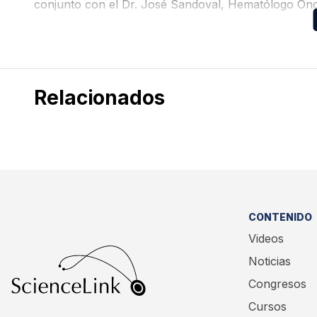
conjunto con el Dr. José Sandoval, Hematólogo On
compartieron las actualidades en linfoma no Hodgki
Relacionados
CONTENIDO
Videos
Noticias
Congresos
Cursos