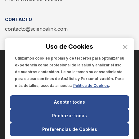
CONTACTO
contacto@sciencelink.com
Uso de Cookies
Utilizamos cookies propias y de terceros para optimizar su
experiencia como
profesional de la salud
y analizar el uso
ENCUÉNTRANOS EN:
de nuestros contenidos. Le solicitamos su consentimiento
para su uso con fines de
Análisis y Personalización
. Para
más detalles, acceda a nuestra
Política de Cookies
.
© 2025 SCIENCELINK
- Derechos reservados
Aceptar todas
SCIENCELINK
by
SCILINK COMUNICACIÓN CIENTÍFICA SC
Rechazar todas
El contenido y la información de este sitio web es exclusivo
para profesionales de la salud.
Preferencias de Cookies