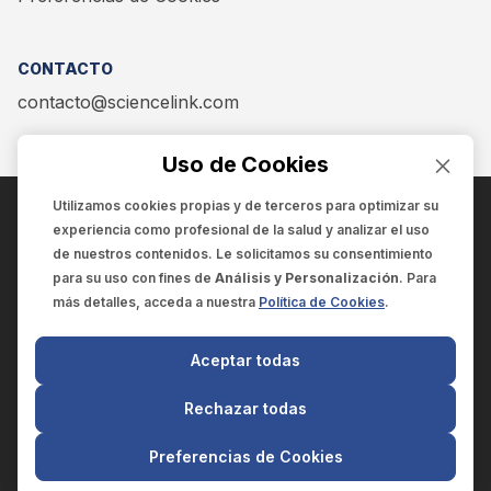
CONTACTO
contacto@sciencelink.com
Uso de Cookies
Utilizamos cookies propias y de terceros para optimizar su
experiencia como
profesional de la salud
y analizar el uso
ENCUÉNTRANOS EN:
de nuestros contenidos. Le solicitamos su consentimiento
para su uso con fines de
Análisis y Personalización
. Para
más detalles, acceda a nuestra
Política de Cookies
.
© 2025 SCIENCELINK
- Derechos reservados
Aceptar todas
SCIENCELINK
by
SCILINK COMUNICACIÓN CIENTÍFICA SC
Rechazar todas
El contenido y la información de este sitio web es exclusivo
para profesionales de la salud.
Preferencias de Cookies