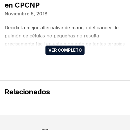
en CPCNP
Noviembre 5, 2018
Decidir la mejor alternativa de manejo del cáncer de
pulmón de células no pequeñas no resulta
precisamente fácil en este momento de tantas terapias
sistémicas innovadoras. Un caso de abordaje difícil es
precisamente el paciente de pobre pronóstico por una
enfermedad rápidamente progresiva y sin expresión
de PD-L1. En este video, la Dra. Vanessa García
Campos, realiza una adecuada revisión…
Relacionados