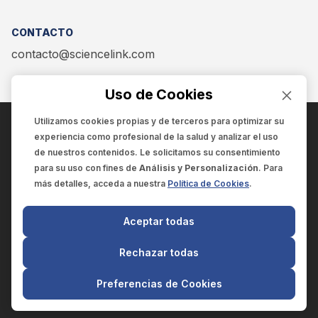
CONTACTO
contacto@sciencelink.com
Uso de Cookies
Utilizamos cookies propias y de terceros para optimizar su
experiencia como
profesional de la salud
y analizar el uso
ENCUÉNTRANOS EN:
de nuestros contenidos. Le solicitamos su consentimiento
para su uso con fines de
Análisis y Personalización
. Para
más detalles, acceda a nuestra
Política de Cookies
.
© 2025 SCIENCELINK
- Derechos reservados
Aceptar todas
SCIENCELINK
by
SCILINK COMUNICACIÓN CIENTÍFICA SC
Rechazar todas
El contenido y la información de este sitio web es exclusivo
para profesionales de la salud.
Preferencias de Cookies