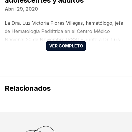
adolescentes y adultos
Abril 29, 2020
La Dra. Luz Victoria Flores Villegas, hematólogo, jefa
de Hematología Pediátrica en el Centro Médico
Nacional 20 de Noviembre ISSSTE, junto a Dr. Luis
Meillón García, hematólogo, adscrito al Centro Médico
ABC Campus Observatorio, nos comentan sobre
blinatumomab en leucemia linfoblástica aguda (LLA)
en niños, adolescentes y adultos. En el escenario de
los niños y adolescentes, la Dra. Flores nos…
Relacionados