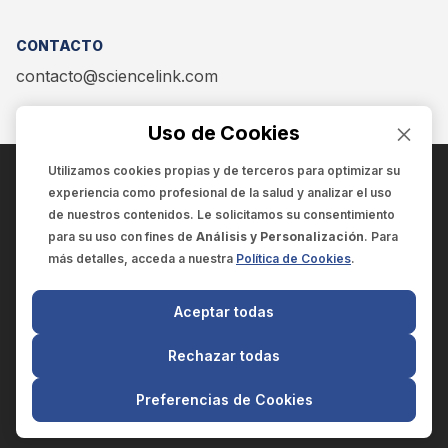
CONTACTO
contacto@sciencelink.com
Uso de Cookies
Utilizamos cookies propias y de terceros para optimizar su
experiencia como
profesional de la salud
y analizar el uso
ENCUÉNTRANOS EN:
de nuestros contenidos. Le solicitamos su consentimiento
para su uso con fines de
Análisis y Personalización
. Para
más detalles, acceda a nuestra
Política de Cookies
.
© 2025 SCIENCELINK
- Derechos reservados
Aceptar todas
SCIENCELINK
by
SCILINK COMUNICACIÓN CIENTÍFICA SC
Rechazar todas
El contenido y la información de este sitio web es exclusivo
para profesionales de la salud.
Preferencias de Cookies