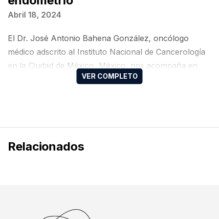
endometrio
Abril 18, 2024
El Dr. José Antonio Bahena González, oncólogo
médico adscrito al Instituto Nacional de Cancerología
en la Ciudad de México, México, nos acompaña en
este video para hablar sobre un caso clínico en
cáncer de endometrio en el marco de la pasada 41
reunión anual del Instituto Nacional de Cancerología,
llevada a cabo en Ciudad de México, México.
Relacionados