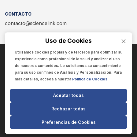
CONTACTO
contacto@sciencelink.com
Uso de Cookies
Utilizamos cookies propias y de terceros para optimizar su
experiencia como
profesional de la salud
y analizar el uso
ENCUÉNTRANOS EN:
de nuestros contenidos. Le solicitamos su consentimiento
para su uso con fines de
Análisis y Personalización
. Para
más detalles, acceda a nuestra
Política de Cookies
.
© 2025 SCIENCELINK
- Derechos reservados
Aceptar todas
SCIENCELINK
by
SCILINK COMUNICACIÓN CIENTÍFICA SC
Rechazar todas
El contenido y la información de este sitio web es exclusivo
para profesionales de la salud.
Preferencias de Cookies