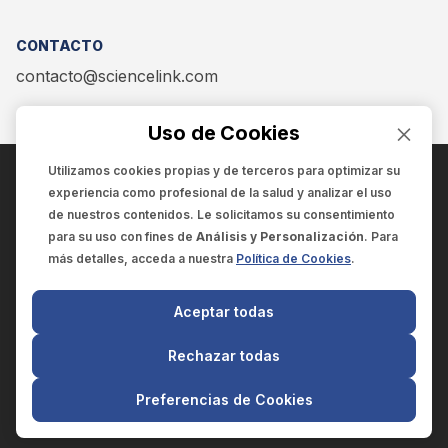
CONTACTO
contacto@sciencelink.com
Uso de Cookies
Utilizamos cookies propias y de terceros para optimizar su
experiencia como
profesional de la salud
y analizar el uso
ENCUÉNTRANOS EN:
de nuestros contenidos. Le solicitamos su consentimiento
para su uso con fines de
Análisis y Personalización
. Para
más detalles, acceda a nuestra
Política de Cookies
.
© 2025 SCIENCELINK
- Derechos reservados
Aceptar todas
SCIENCELINK
by
SCILINK COMUNICACIÓN CIENTÍFICA SC
Rechazar todas
El contenido y la información de este sitio web es exclusivo
para profesionales de la salud.
Preferencias de Cookies