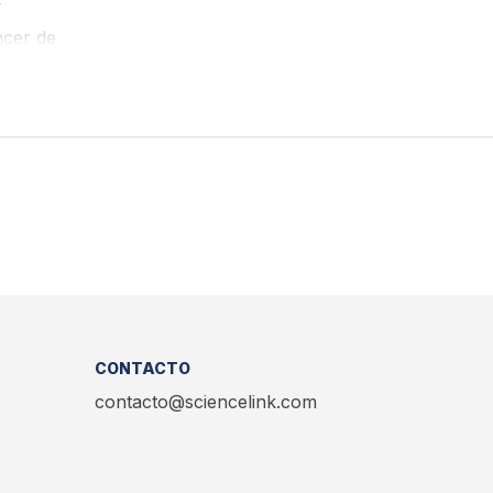
y
ncer de
ado en
CONTACTO
contacto@sciencelink.com