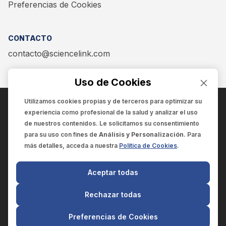
Preferencias de Cookies
CONTACTO
contacto@sciencelink.com
Uso de Cookies
Utilizamos cookies propias y de terceros para optimizar su
experiencia como
profesional de la salud
y analizar el uso
ENCUÉNTRANOS EN:
de nuestros contenidos. Le solicitamos su consentimiento
para su uso con fines de
Análisis y Personalización
. Para
más detalles, acceda a nuestra
Política de Cookies
.
© 2025 SCIENCELINK
- Derechos reservados
Aceptar todas
SCIENCELINK
by
SCILINK COMUNICACIÓN CIENTÍFICA SC
Rechazar todas
El contenido y la información de este sitio web es exclusivo
para profesionales de la salud.
Preferencias de Cookies