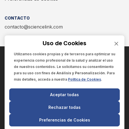
CONTACTO
contacto@sciencelink.com
Uso de Cookies
Utilizamos cookies propias y de terceros para optimizar su
experiencia como
profesional de la salud
y analizar el uso
ENCUÉNTRANOS EN:
de nuestros contenidos. Le solicitamos su consentimiento
para su uso con fines de
Análisis y Personalización
. Para
más detalles, acceda a nuestra
Política de Cookies
.
© 2025 SCIENCELINK
- Derechos reservados
Aceptar todas
SCIENCELINK
by
SCILINK COMUNICACIÓN CIENTÍFICA SC
Rechazar todas
El contenido y la información de este sitio web es exclusivo
para profesionales de la salud.
Preferencias de Cookies