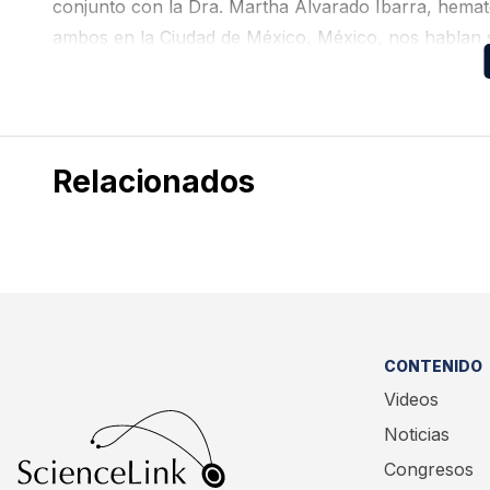
conjunto con la Dra. Martha Alvarado Ibarra, hemat
ambos en la Ciudad de México, México, nos hablan so
con LLC.
Relacionados
CONTENIDO
Videos
Noticias
Congresos