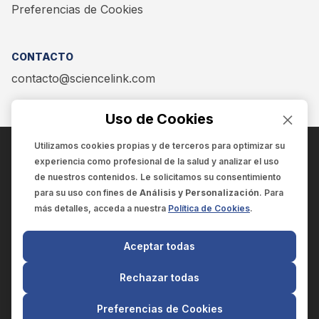
Preferencias de Cookies
CONTACTO
contacto@sciencelink.com
Uso de Cookies
Utilizamos cookies propias y de terceros para optimizar su
experiencia como
profesional de la salud
y analizar el uso
ENCUÉNTRANOS EN:
de nuestros contenidos. Le solicitamos su consentimiento
para su uso con fines de
Análisis y Personalización
. Para
más detalles, acceda a nuestra
Política de Cookies
.
© 2025 SCIENCELINK
- Derechos reservados
Aceptar todas
SCIENCELINK
by
SCILINK COMUNICACIÓN CIENTÍFICA SC
Rechazar todas
El contenido y la información de este sitio web es exclusivo
para profesionales de la salud.
Preferencias de Cookies