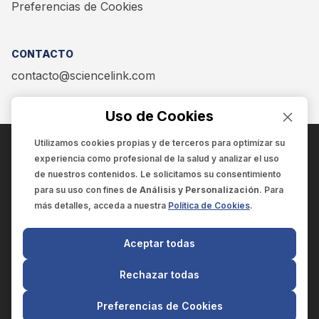
Preferencias de Cookies
CONTACTO
contacto@sciencelink.com
Uso de Cookies
Utilizamos cookies propias y de terceros para optimizar su
experiencia como
profesional de la salud
y analizar el uso
ENCUÉNTRANOS EN:
de nuestros contenidos. Le solicitamos su consentimiento
para su uso con fines de
Análisis y Personalización
. Para
más detalles, acceda a nuestra
Política de Cookies
.
© 2025 SCIENCELINK
- Derechos reservados
Aceptar todas
SCIENCELINK
by
SCILINK COMUNICACIÓN CIENTÍFICA SC
Rechazar todas
El contenido y la información de este sitio web es exclusivo
para profesionales de la salud.
Preferencias de Cookies