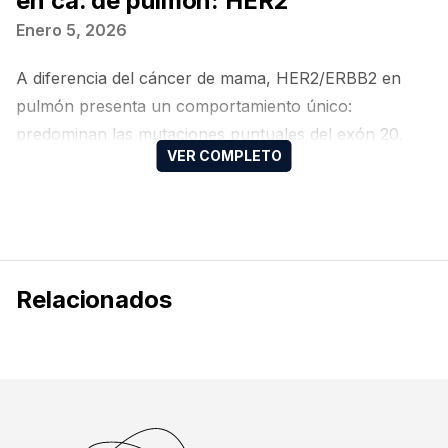
en cá. de pulmón: HER2
Enero 5, 2026
A diferencia del cáncer de mama, HER2/ERBB2 en
pulmón presenta un comportamiento único:
predominan las mutaciones puntuales del exón 20,
que solo pueden detectarse mediante un abordaje
molecular basado en NGS, convirtiendo la
secuenciación y la interpretación experta en pasos
clave para acceder a terapias dirigidas y a decisiones
de alto impacto clínico
Relacionados