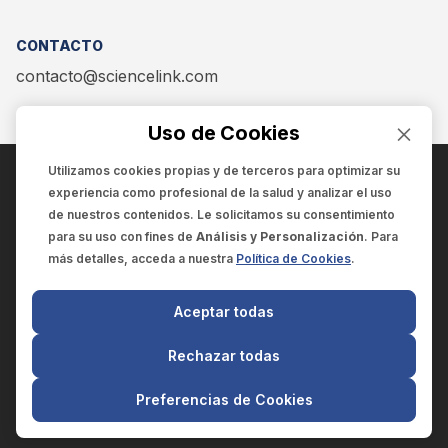
CONTACTO
contacto@sciencelink.com
Uso de Cookies
Utilizamos cookies propias y de terceros para optimizar su
experiencia como
profesional de la salud
y analizar el uso
ENCUÉNTRANOS EN:
de nuestros contenidos. Le solicitamos su consentimiento
para su uso con fines de
Análisis y Personalización
. Para
más detalles, acceda a nuestra
Política de Cookies
.
© 2025 SCIENCELINK
- Derechos reservados
Aceptar todas
SCIENCELINK
by
SCILINK COMUNICACIÓN CIENTÍFICA SC
Rechazar todas
El contenido y la información de este sitio web es exclusivo
para profesionales de la salud.
Preferencias de Cookies