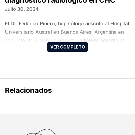
diagnóstico radiológico en CHC
Julio 30, 2024
El Dr. Federico Piñero, hepatólogo adscrito al Hospital
Universitario Austral en Buenos Aires, Argentina en
conjunto Dr. Alejandro Gabutti, radiólogo adscrito al
Instituto Nacional de Ciencias Médicas y Nutrición
Salvador Zubirán (INCMNSZ) en la Ciudad de México,
México, nos hablan sobre la importancia de un buen
diagnóstico radiológico en el carcinoma hepatocelular
(CHC).
Relacionados