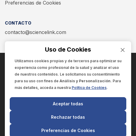
Preferencias de Cookies
CONTACTO
contacto@sciencelink.com
Uso de Cookies
Utilizamos cookies propias y de terceros para optimizar su
experiencia como
profesional de la salud
y analizar el uso
ENCUÉNTRANOS EN:
de nuestros contenidos. Le solicitamos su consentimiento
para su uso con fines de
Análisis y Personalización
. Para
más detalles, acceda a nuestra
Política de Cookies
.
© 2025 SCIENCELINK
- Derechos reservados
Aceptar todas
SCIENCELINK
by
SCILINK COMUNICACIÓN CIENTÍFICA SC
Rechazar todas
El contenido y la información de este sitio web es exclusivo
para profesionales de la salud.
Preferencias de Cookies