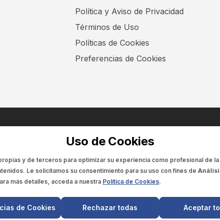
Política y Aviso de Privacidad
Términos de Uso
Políticas de Cookies
Preferencias de Cookies
ENCUÉNTRANOS EN:
Uso de Cookies
propias y de terceros para optimizar su experiencia como
profesional de la
tenidos. Le solicitamos su consentimiento para su uso con fines de
Análisi
Para más detalles, acceda a nuestra
Política de Cookies
.
© 2025 SCIENCELINK
- Derechos reservados
SCIENCELINK
by
SCILINK COMUNICACIÓN CIENTÍFICA SC
cias de Cookies
Rechazar todas
Aceptar t
o y la información de este sitio web es exclusivo para profesionales 