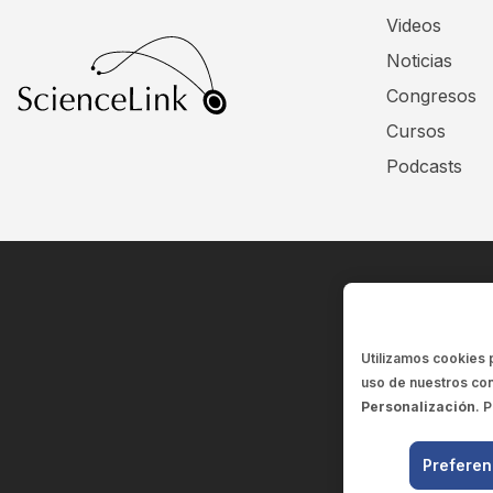
Videos
Noticias
Congresos
Cursos
Podcasts
Utilizamos cookies 
uso de nuestros con
Personalización
. 
Preferen
El contenid