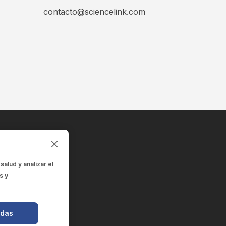
contacto@sciencelink.com
 salud
y analizar el
s y
odas
de la salud.