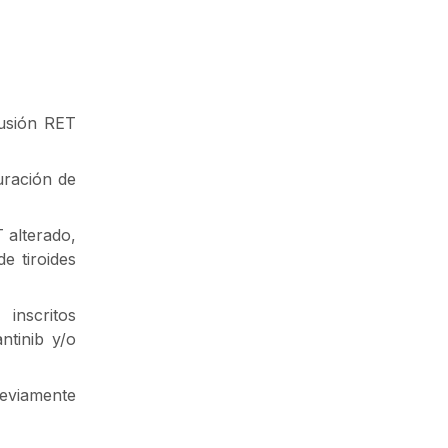
fusión RET
duración de
 alterado,
e tiroides
inscritos
ntinib y/o
reviamente