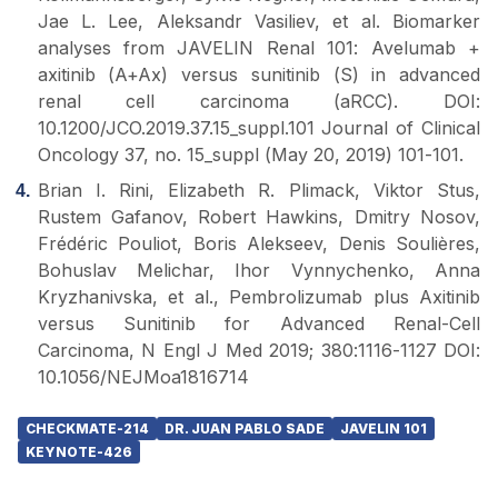
Jae L. Lee, Aleksandr Vasiliev, et al. Biomarker
analyses from JAVELIN Renal 101: Avelumab +
axitinib (A+Ax) versus sunitinib (S) in advanced
renal cell carcinoma (aRCC). DOI:
10.1200/JCO.2019.37.15_suppl.101 Journal of Clinical
Oncology 37, no. 15_suppl (May 20, 2019) 101-101.
Brian I. Rini, Elizabeth R. Plimack, Viktor Stus,
Rustem Gafanov, Robert Hawkins, Dmitry Nosov,
Frédéric Pouliot, Boris Alekseev, Denis Soulières,
Bohuslav Melichar, Ihor Vynnychenko, Anna
Kryzhanivska, et al., Pembrolizumab plus Axitinib
versus Sunitinib for Advanced Renal-Cell
Carcinoma, N Engl J Med 2019; 380:1116-1127 DOI:
10.1056/NEJMoa1816714
CHECKMATE-214
DR. JUAN PABLO SADE
JAVELIN 101
KEYNOTE-426