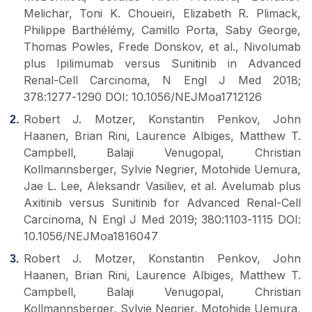
Melichar, Toni K. Choueiri, Elizabeth R. Plimack,
Philippe Barthélémy, Camillo Porta, Saby George,
Thomas Powles, Frede Donskov, et al., Nivolumab
plus Ipilimumab versus Sunitinib in Advanced
Renal-Cell Carcinoma, N Engl J Med 2018;
378:1277-1290 DOI: 10.1056/NEJMoa1712126
Robert J. Motzer, Konstantin Penkov, John
Haanen, Brian Rini, Laurence Albiges, Matthew T.
Campbell, Balaji Venugopal, Christian
Kollmannsberger, Sylvie Negrier, Motohide Uemura,
Jae L. Lee, Aleksandr Vasiliev, et al. Avelumab plus
Axitinib versus Sunitinib for Advanced Renal-Cell
Carcinoma, N Engl J Med 2019; 380:1103-1115 DOI:
10.1056/NEJMoa1816047
Robert J. Motzer, Konstantin Penkov, John
Haanen, Brian Rini, Laurence Albiges, Matthew T.
Campbell, Balaji Venugopal, Christian
Kollmannsberger, Sylvie Negrier, Motohide Uemura,