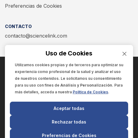
Preferencias de Cookies
CONTACTO
contacto@sciencelink.com
Uso de Cookies
Utilizamos cookies propias y de terceros para optimizar su
experiencia como
profesional de la salud
y analizar el uso
ENCUÉNTRANOS EN:
de nuestros contenidos. Le solicitamos su consentimiento
para su uso con fines de
Análisis y Personalización
. Para
más detalles, acceda a nuestra
Política de Cookies
.
© 2025 SCIENCELINK
- Derechos reservados
Aceptar todas
SCIENCELINK
by
SCILINK COMUNICACIÓN CIENTÍFICA SC
Rechazar todas
El contenido y la información de este sitio web es exclusivo
para profesionales de la salud.
Preferencias de Cookies