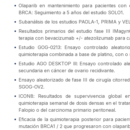
Olaparib en mantenimiento para pacientes con 
BRCA: Seguimiento a 5 años del estudio SOLO1.
Subanálisis de los estudios PAOLA-1, PRIMA y VE
Resultados primarios del estudio fase III IMagy
terapia con bevacizumab +/- atezolizumab para cán
Estudio GOG-0213: Ensayo controlado aleatorio
quimioterapia combinada a base de platino, con o 
Estudio AGO DESKTOP lll: Ensayo controlado aleat
secundaria en cáncer de ovario recidivante.
Ensayo aleatorizado de fase III de cirugía citorr
SGOG-OV2.
ICON8: Resultados de supervivencia global e
quimioterapia semanal de dosis densas en el trata
Falopio o del carcinoma primario peritoneal.
Eficacia de la quimioterapia posterior para pacien
mutación BRCA1 / 2 que progresaron con olapari