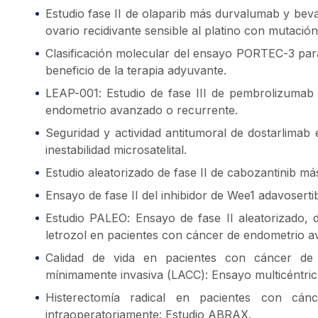
Estudio fase II de olaparib más durvalumab y bev
ovario recidivante sensible al platino con mutaci
Clasificación molecular del ensayo PORTEC-3 para
beneficio de la terapia adyuvante.
LEAP-001: Estudio de fase III de pembrolizumab 
endometrio avanzado o recurrente.
Seguridad y actividad antitumoral de dostarlima
inestabilidad microsatelital.
Estudio aleatorizado de fase II de cabozantinib 
Ensayo de fase II del inhibidor de Wee1 adavoser
Estudio PALEO: Ensayo de fase II aleatorizado,
letrozol en pacientes con cáncer de endometrio 
Calidad de vida en pacientes con cáncer de c
mínimamente invasiva (LACC): Ensayo multicéntrico,
Histerectomía radical en pacientes con cánc
intraoperatoriamente: Estudio ABRAX.