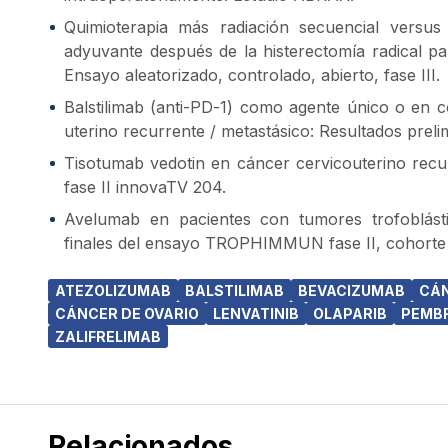
Quimioterapia más radiación secuencial versus 
adyuvante después de la histerectomía radical pa
Ensayo aleatorizado, controlado, abierto, fase III.
Balstilimab (anti-PD-1) como agente único o en c
uterino recurrente / metastásico: Resultados preli
Tisotumab vedotin en cáncer cervicouterino recur
fase II innovaTV 204.
Avelumab en pacientes con tumores trofoblástic
finales del ensayo TROPHIMMUN fase II, cohorte
ATEZOLIZUMAB
BALSTILIMAB
BEVACIZUMAB
CÁN
CÁNCER DE OVARIO
LENVATINIB
OLAPARIB
PEMB
ZALIFRELIMAB
Relacionados