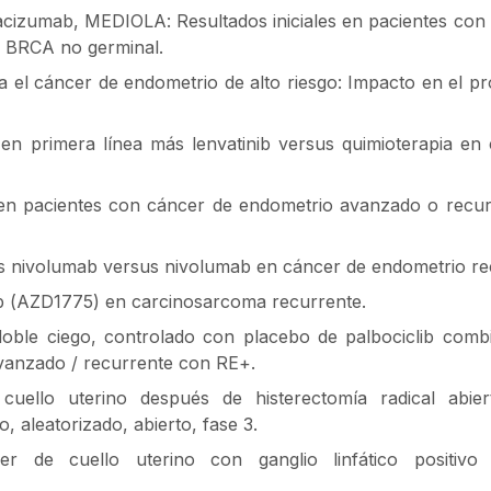
acizumab, MEDIOLA: Resultados iniciales en pacientes con
ón BRCA no germinal.
 el cáncer de endometrio de alto riesgo: Impacto en el pr
en primera línea más lenvatinib versus quimioterapia en
b en pacientes con cáncer de endometrio avanzado o recu
más nivolumab versus nivolumab en cáncer de endometrio re
tib (AZD1775) en carcinosarcoma recurrente.
 doble ciego, controlado con placebo de palbociclib com
avanzado / recurrente con RE+.
uello uterino después de histerectomía radical abier
 aleatorizado, abierto, fase 3.
er de cuello uterino con ganglio linfático positivo 