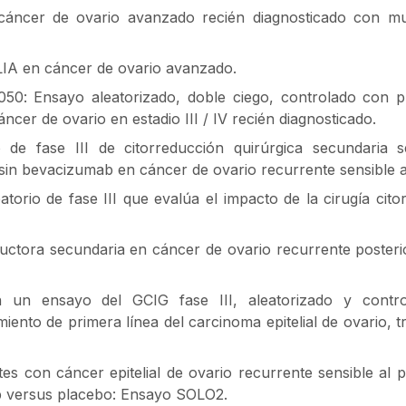
cáncer de ovario avanzado recién diagnosticado con mu
LIA en cáncer de ovario avanzado.
n050: Ensayo aleatorizado, doble ciego, controlado con 
cer de ovario en estadio III / IV recién diagnosticado.
 de fase III de citorreducción quirúrgica secundaria 
sin bevacizumab en cáncer de ovario recurrente sensible a 
orio de fase III que evalúa el impacto de la cirugía cito
eductora secundaria en cáncer de ovario recurrente posteri
n un ensayo del GCIG fase III, aleatorizado y contr
miento de primera línea del carcinoma epitelial de ovario, 
tes con cáncer epitelial de ovario recurrente sensible al p
b versus placebo: Ensayo SOLO2.