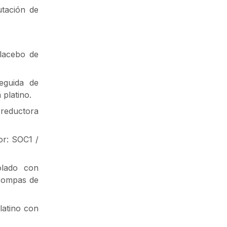
tación de
placebo de
seguida de
platino.
rreductora
or: SOC1 /
olado con
trompas de
latino con