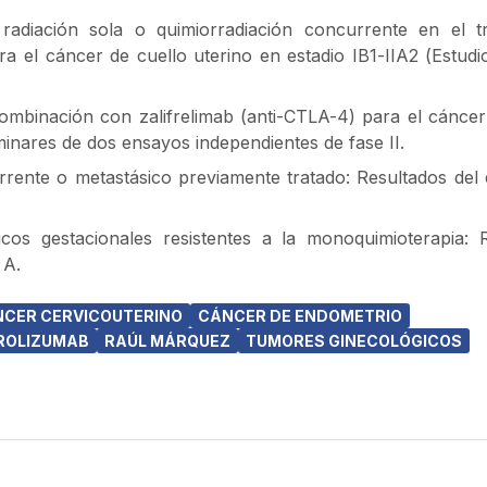
radiación sola o quimiorradiación concurrente en el t
ra el cáncer de cuello uterino en estadio IB1-IIA2 (Estud
ombinación con zalifrelimab (anti-CTLA-4) para el cáncer
minares de dos ensayos independientes de fase II.
rente o metastásico previamente tratado: Resultados del 
os gestacionales resistentes a la monoquimioterapia: 
 A.
CER CERVICOUTERINO
CÁNCER DE ENDOMETRIO
ROLIZUMAB
RAÚL MÁRQUEZ
TUMORES GINECOLÓGICOS