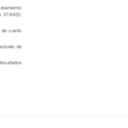
ratamiento
io STARS):
 de cuello
estudio de
Resultados