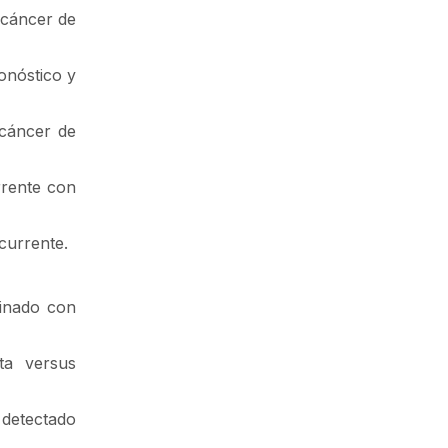
 cáncer de
onóstico y
 cáncer de
rrente con
currente.
binado con
ta versus
detectado