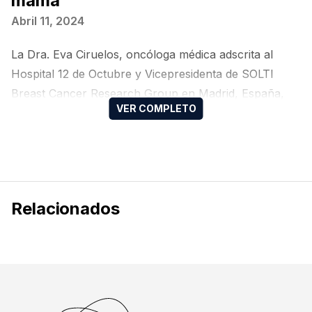
mama
Abril 11, 2024
La Dra. Eva Ciruelos, oncóloga médica adscrita al
Hospital 12 de Octubre y Vicepresidenta de SOLTI
Breast Cancer Research Group en Madrid, España,
presenta en breves minutos sobre lo mejor del 2023
en cáncer de mama, al margen del pasado Curso
Latinoamericano de Oncología Clínica 2024, llevado a
cabo en Cartagena, Colombia.
Relacionados