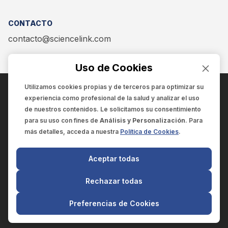
CONTACTO
contacto@sciencelink.com
Uso de Cookies
Utilizamos cookies propias y de terceros para optimizar su
experiencia como
profesional de la salud
y analizar el uso
ENCUÉNTRANOS EN:
de nuestros contenidos. Le solicitamos su consentimiento
para su uso con fines de
Análisis y Personalización
. Para
más detalles, acceda a nuestra
Política de Cookies
.
© 2025 SCIENCELINK
- Derechos reservados
Aceptar todas
SCIENCELINK
by
SCILINK COMUNICACIÓN CIENTÍFICA SC
Rechazar todas
El contenido y la información de este sitio web es exclusivo
para profesionales de la salud.
Preferencias de Cookies