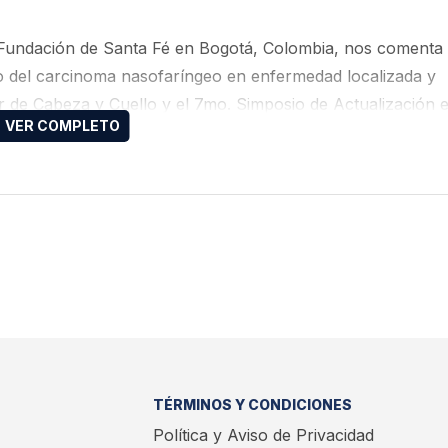
la Fundación de Santa Fé en Bogotá, Colombia, nos comenta 
jo del carcinoma nasofaríngeo en enfermedad localizada y
er de Cabeza y Cuello y el 7mo. Simposio de Actualización
sto en Bogotá, Colombia.
TÉRMINOS Y CONDICIONES
Política y Aviso de Privacidad