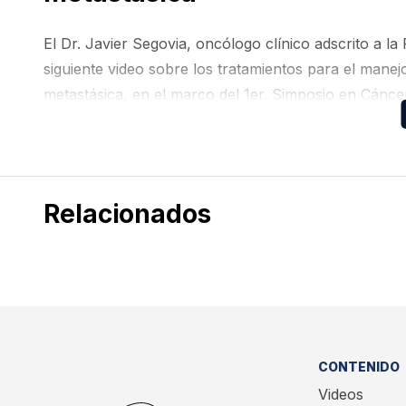
El Dr. Javier Segovia, oncólogo clínico adscrito a 
siguiente video sobre los tratamientos para el mane
metastásica, en el marco del 1er. Simposio en Cánc
de Pulmón llevados acabo el pasado 25 y 26 de ago
Relacionados
CONTENIDO
Videos