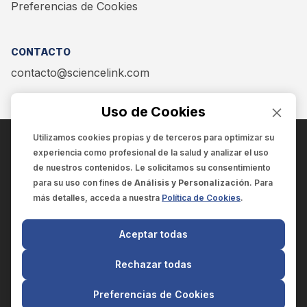
Preferencias de Cookies
CONTACTO
contacto@sciencelink.com
Uso de Cookies
Utilizamos cookies propias y de terceros para optimizar su
experiencia como
profesional de la salud
y analizar el uso
ENCUÉNTRANOS EN:
de nuestros contenidos. Le solicitamos su consentimiento
para su uso con fines de
Análisis y Personalización
. Para
más detalles, acceda a nuestra
Política de Cookies
.
© 2025 SCIENCELINK
- Derechos reservados
Aceptar todas
SCIENCELINK
by
SCILINK COMUNICACIÓN CIENTÍFICA SC
Rechazar todas
El contenido y la información de este sitio web es exclusivo
para profesionales de la salud.
Preferencias de Cookies