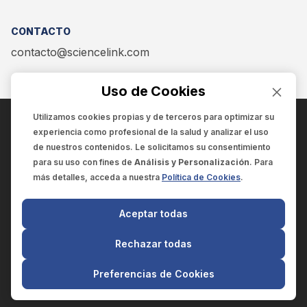
CONTACTO
contacto@sciencelink.com
Uso de Cookies
Utilizamos cookies propias y de terceros para optimizar su
experiencia como
profesional de la salud
y analizar el uso
ENCUÉNTRANOS EN:
de nuestros contenidos. Le solicitamos su consentimiento
para su uso con fines de
Análisis y Personalización
. Para
más detalles, acceda a nuestra
Política de Cookies
.
© 2025 SCIENCELINK
- Derechos reservados
Aceptar todas
SCIENCELINK
by
SCILINK COMUNICACIÓN CIENTÍFICA SC
Rechazar todas
El contenido y la información de este sitio web es exclusivo
para profesionales de la salud.
Preferencias de Cookies