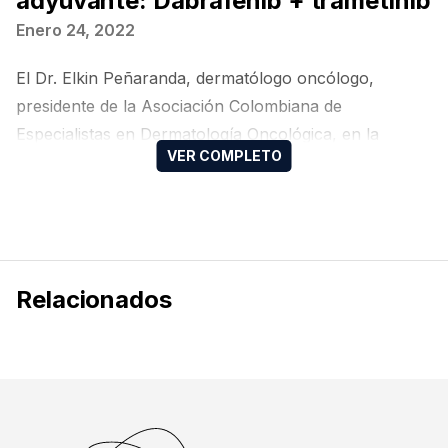
adyuvante: Dabrafenib + trametinib
Enero 24, 2022
El Dr. Elkin Peñaranda, dermatólogo oncólogo,
presidente de la Asociación Colombiana de
Especialistas en Dermatología Oncológica, en la
ciudad de Bogotá, Colombia, nos habla sobre las
novedades del 2021 en melanoma adyuvante con la
terapia dirigida de dabrafenib + trametinib.
Relacionados