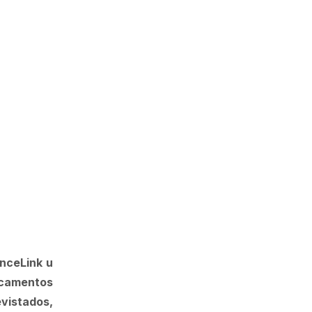
enceLink u
dicamentos
evistados,