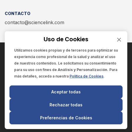
CONTACTO
contacto@sciencelink.com
Uso de Cookies
Utilizamos cookies propias y de terceros para optimizar su
experiencia como
profesional de la salud
y analizar el uso
ENCUÉNTRANOS EN:
de nuestros contenidos. Le solicitamos su consentimiento
para su uso con fines de
Análisis y Personalización
. Para
más detalles, acceda a nuestra
Política de Cookies
.
© 2025 SCIENCELINK
- Derechos reservados
Aceptar todas
SCIENCELINK
by
SCILINK COMUNICACIÓN CIENTÍFICA SC
Rechazar todas
El contenido y la información de este sitio web es exclusivo
para profesionales de la salud.
Preferencias de Cookies