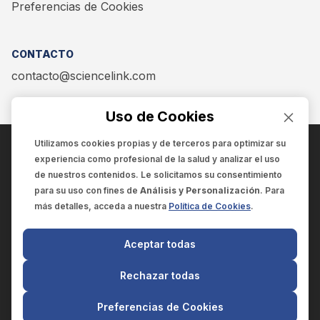
Preferencias de Cookies
CONTACTO
contacto@sciencelink.com
Uso de Cookies
Utilizamos cookies propias y de terceros para optimizar su
experiencia como
profesional de la salud
y analizar el uso
ENCUÉNTRANOS EN:
de nuestros contenidos. Le solicitamos su consentimiento
para su uso con fines de
Análisis y Personalización
. Para
más detalles, acceda a nuestra
Política de Cookies
.
© 2025 SCIENCELINK
- Derechos reservados
Aceptar todas
SCIENCELINK
by
SCILINK COMUNICACIÓN CIENTÍFICA SC
Rechazar todas
El contenido y la información de este sitio web es exclusivo
para profesionales de la salud.
Preferencias de Cookies