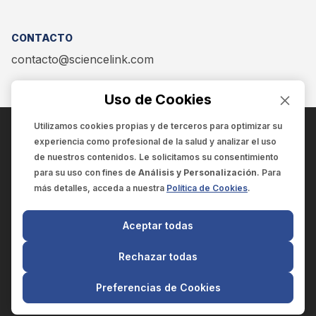
CONTACTO
contacto@sciencelink.com
Uso de Cookies
Utilizamos cookies propias y de terceros para optimizar su
experiencia como
profesional de la salud
y analizar el uso
ENCUÉNTRANOS EN:
de nuestros contenidos. Le solicitamos su consentimiento
para su uso con fines de
Análisis y Personalización
. Para
más detalles, acceda a nuestra
Política de Cookies
.
© 2025 SCIENCELINK
- Derechos reservados
Aceptar todas
SCIENCELINK
by
SCILINK COMUNICACIÓN CIENTÍFICA SC
Rechazar todas
El contenido y la información de este sitio web es exclusivo
para profesionales de la salud.
Preferencias de Cookies