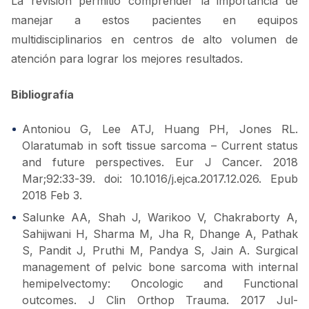
La revisión permitió comprender la importancia de
manejar a estos pacientes en equipos
multidisciplinarios en centros de alto volumen de
atención para lograr los mejores resultados.
Bibliografía
Antoniou G, Lee ATJ, Huang PH, Jones RL.
Olaratumab in soft tissue sarcoma – Current status
and future perspectives. Eur J Cancer. 2018
Mar;92:33-39. doi: 10.1016/j.ejca.2017.12.026. Epub
2018 Feb 3.
Salunke AA, Shah J, Warikoo V, Chakraborty A,
Sahijwani H, Sharma M, Jha R, Dhange A, Pathak
S, Pandit J, Pruthi M, Pandya S, Jain A. Surgical
management of pelvic bone sarcoma with internal
hemipelvectomy: Oncologic and Functional
outcomes. J Clin Orthop Trauma. 2017 Jul-