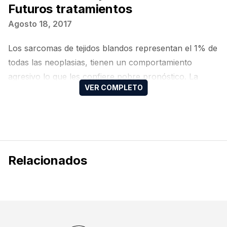
Futuros tratamientos
Agosto 18, 2017
Los sarcomas de tejidos blandos representan el 1% de
todas las neoplasias, tienen un comportamiento
agresivo lo que les confiere pobre pronóstico. La
cirugía es el tratamiento de elección en enfermedad
localizada, sin embargo, más del 50% presentaran
recurrencia en donde la quimioterapia basada en
antraciclinas continúa siendo la primera línea de
elección (respuestas del 10-25%). En octubre del
Relacionados
2015…