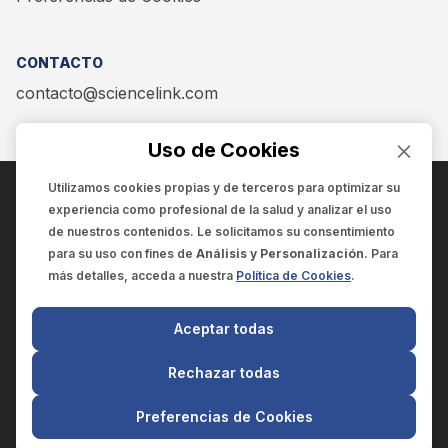
CONTACTO
contacto@sciencelink.com
Uso de Cookies
Utilizamos cookies propias y de terceros para optimizar su
experiencia como
profesional de la salud
y analizar el uso
ENCUÉNTRANOS EN:
de nuestros contenidos. Le solicitamos su consentimiento
para su uso con fines de
Análisis y Personalización
. Para
más detalles, acceda a nuestra
Política de Cookies
.
© 2025 SCIENCELINK
- Derechos reservados
Aceptar todas
SCIENCELINK
by
SCILINK COMUNICACIÓN CIENTÍFICA SC
Rechazar todas
El contenido y la información de este sitio web es exclusivo
para profesionales de la salud.
Preferencias de Cookies