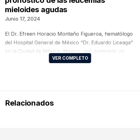
pronóstico de las leucemias
mieloides agudas
Junio 17, 2024
El Dr. Efreen Horacio Montaño Figueroa, hematólogo
del Hospital General de México “Dr. Eduardo Liceaga”
en la Ciudad de México, México, nos comparte un
análisis sobre los tipos de FLT3 y su relevancia en el
pronóstico de la LMA. Este análisis aborda la
importancia de las mutaciones FLT3-ITD y FLT3-TKD
y su influencia en la evolución clínica de la LMA.
Relacionados