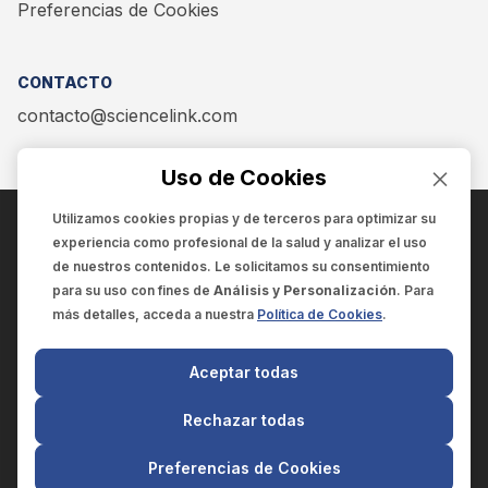
Preferencias de Cookies
CONTACTO
contacto@sciencelink.com
Uso de Cookies
Utilizamos cookies propias y de terceros para optimizar su
experiencia como
profesional de la salud
y analizar el uso
ENCUÉNTRANOS EN:
de nuestros contenidos. Le solicitamos su consentimiento
para su uso con fines de
Análisis y Personalización
. Para
más detalles, acceda a nuestra
Política de Cookies
.
© 2025 SCIENCELINK
- Derechos reservados
Aceptar todas
SCIENCELINK
by
SCILINK COMUNICACIÓN CIENTÍFICA SC
Rechazar todas
El contenido y la información de este sitio web es exclusivo
para profesionales de la salud.
Preferencias de Cookies